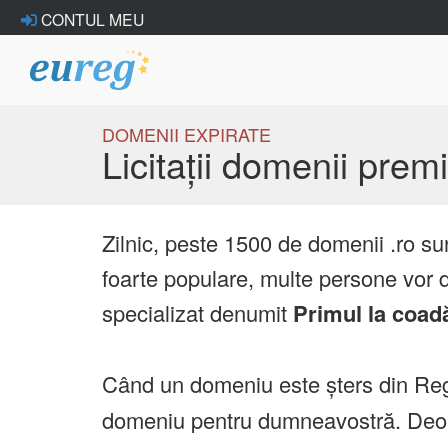
CONTUL MEU
DOMENII EXPIRATE
Licitații domenii pre
Zilnic, peste 1500 de domenii .ro su
foarte populare, multe persone vor d
specializat denumit
Primul la coad
Când un domeniu este șters din Reg
domeniu pentru dumneavostră. Deoare