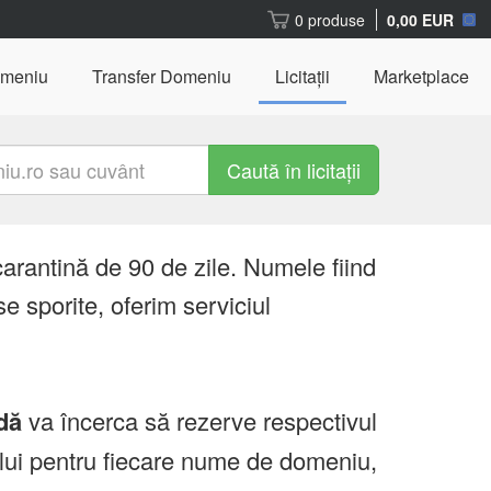
0 produse
0,00 EUR
omeniu
Transfer Domeniu
Licitații
Marketplace
Caută în licitații
carantină de 90 de zile. Numele fiind
e sporite, oferim serviciul
dă
va încerca să rezerve respectivul
ului pentru fiecare nume de domeniu,