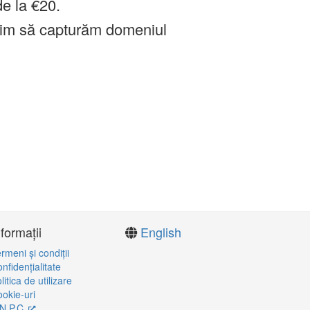
de la €20.
im să capturăm domeniul
nformații
English
rmeni şi condiţii
nfidenţialitate
litica de utilizare
okie-uri
N.P.C.