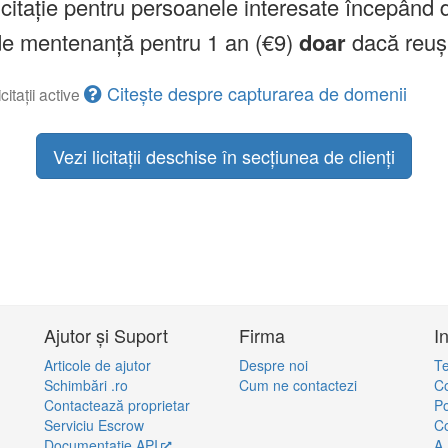
licitație pentru persoanele interesate începând 
a de mentenanță pentru 1 an (€9)
doar
dacă reuș
Citește despre capturarea de domenii
citații active
Vezi licitații deschise în secțiunea de clienți
Ajutor și Suport
Firma
I
Articole de ajutor
Despre noi
Te
Schimbări .ro
Cum ne contactezi
Co
Contactează proprietar
Po
Serviciu Escrow
Co
Documentație API
A.