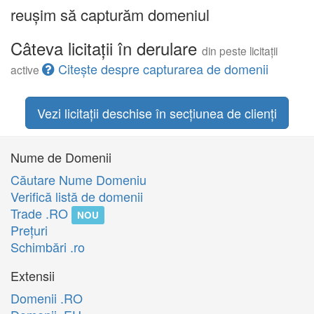
reușim să capturăm domeniul
Câteva licitații în derulare
din peste licitații
Citește despre capturarea de domenii
active
Vezi licitații deschise în secțiunea de clienți
Nume de Domenii
Căutare Nume Domeniu
Verifică listă de domenii
Trade .RO
NOU
Preţuri
Schimbări .ro
Extensii
Domenii .RO