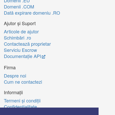
Domenii .EU
Domenii .COM
Dată expirare domeniu .RO
Ajutor și Suport
Articole de ajutor
Schimbări .ro
Contactează proprietar
Serviciu Escrow
Documentație API
Firma
Despre noi
Cum ne contactezi
Informații
Termeni şi condiţii
Confidenţialitate
Politica de utilizare Cookie-uri