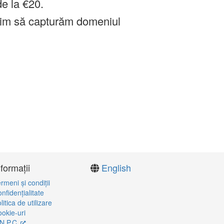
de la €20.
im să capturăm domeniul
nformații
English
rmeni şi condiţii
nfidenţialitate
litica de utilizare
okie-uri
N.P.C.