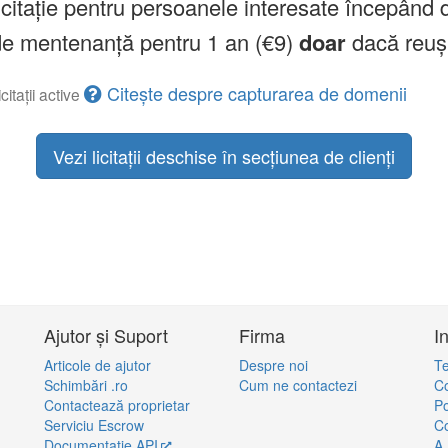
licitație pentru persoanele interesate începând 
a de mentenanță pentru 1 an (€9)
doar
dacă reuș
Citește despre capturarea de domenii
citații active
Vezi licitații deschise în secțiunea de clienți
Ajutor și Suport
Firma
I
Articole de ajutor
Despre noi
Te
Schimbări .ro
Cum ne contactezi
Co
Contactează proprietar
Po
Serviciu Escrow
Co
Documentație API
A.