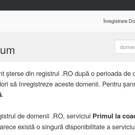
Înregistrare D
mium
nt șterse din registrul .RO după o perioada de 
ori să înregistreze aceste domenii. Pentru șans
ă
.
istrul de domenii .RO, serviciul
Primul la coa
ce există o singură disponibilitate a servici