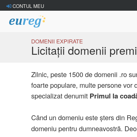
CONTUL MEU
DOMENII EXPIRATE
Licitații domenii pre
Zilnic, peste 1500 de domenii .ro su
foarte populare, multe persone vor d
specializat denumit
Primul la coad
Când un domeniu este șters din Reg
domeniu pentru dumneavostră. Deoare