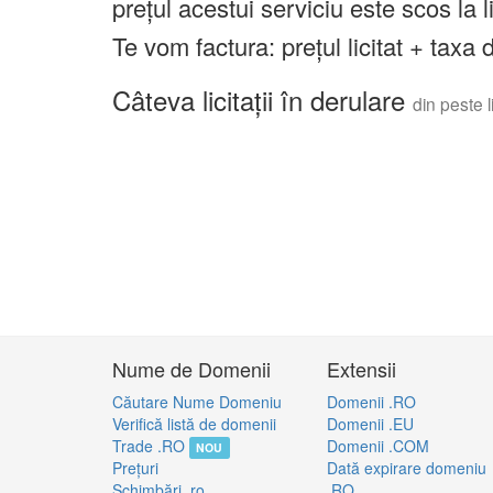
prețul acestui serviciu este scos la 
Te vom factura: prețul licitat + tax
Câteva licitații în derulare
din peste li
Nume de Domenii
Extensii
Căutare Nume Domeniu
Domenii .RO
Verifică listă de domenii
Domenii .EU
Trade .RO
Domenii .COM
NOU
Preţuri
Dată expirare domeniu
Schimbări .ro
.RO