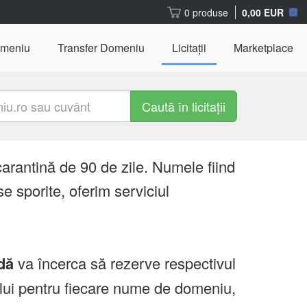
0 produse
0,00 EUR
omeniu
Transfer Domeniu
Licitații
Marketplace
Caută în licitații
carantină de 90 de zile. Numele fiind
e sporite, oferim serviciul
dă
va încerca să rezerve respectivul
ului pentru fiecare nume de domeniu,