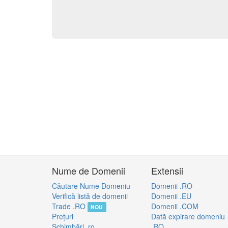
Nume de Domenii
Extensii
Căutare Nume Domeniu
Domenii .RO
Verifică listă de domenii
Domenii .EU
Trade .RO
Domenii .COM
NOU
Preţuri
Dată expirare domeniu
Schimbări .ro
.RO