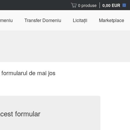
0 produse
0,00 EUR
omeniu
Transfer Domeniu
Licitații
Marketplace
 formularul de mai jos
acest formular