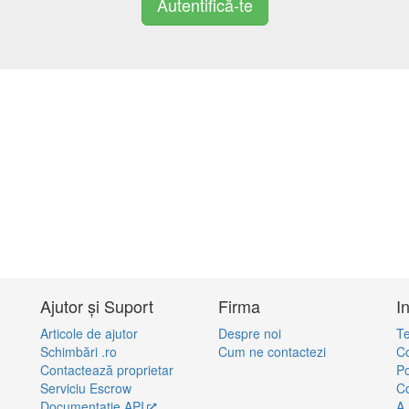
Autentifică-te
Ajutor și Suport
Firma
I
Articole de ajutor
Despre noi
Te
Schimbări .ro
Cum ne contactezi
Co
Contactează proprietar
Po
Serviciu Escrow
Co
Documentație API
A.