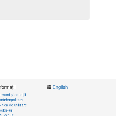
nformații
English
rmeni şi condiţii
nfidenţialitate
litica de utilizare
okie-uri
N.P.C.