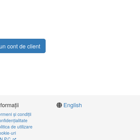
un cont de client
nformații
English
rmeni şi condiţii
nfidenţialitate
litica de utilizare
okie-uri
N.P.C.