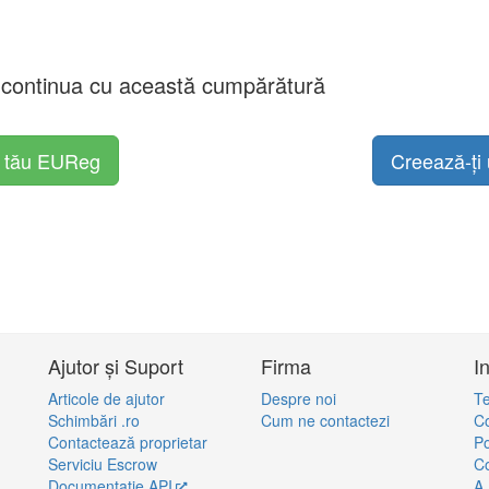
a continua cu această cumpărătură
l tău EUReg
Creează-ți 
Ajutor și Suport
Firma
I
Articole de ajutor
Despre noi
Te
Schimbări .ro
Cum ne contactezi
Co
Contactează proprietar
Po
Serviciu Escrow
Co
Documentație API
A.