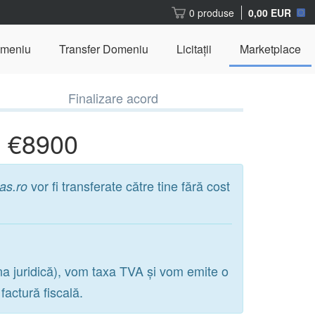
0 produse
0,00 EUR
omeniu
Transfer Domeniu
Licitații
Marketplace
Finalizare acord
u €8900
vor fi transferate către tine fără cost
as.ro
na juridică), vom taxa TVA și vom emite o
actură fiscală.