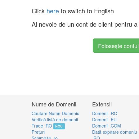
Click
here
to switch to English
Ai nevoie de un cont de client pentru 
Folosește contu
Nume de Domenii
Extensii
Căutare Nume Domeniu
Domenii .RO
Verifică listă de domenii
Domenii .EU
Trade .RO
Domenii .COM
NOU
Preţuri
Dată expirare domeniu
Schimbări .ro
.RO