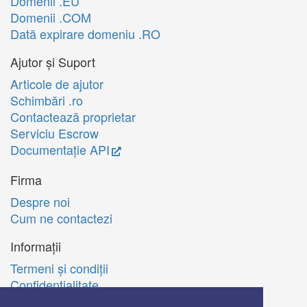
Domenii .EU
Domenii .COM
Dată expirare domeniu .RO
Ajutor și Suport
Articole de ajutor
Schimbări .ro
Contactează proprietar
Serviciu Escrow
Documentație API
Firma
Despre noi
Cum ne contactezi
Informații
Termeni şi condiţii
Confidenţialitate
Politica de utilizare Cookie-uri