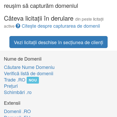
reușim să capturăm domeniul
Câteva licitații în derulare
din peste licitații
Citește despre capturarea de domenii
active
Vezi licitații deschise în secțiunea de clienți
Nume de Domenii
Căutare Nume Domeniu
Verifică listă de domenii
Trade .RO
NOU
Preţuri
Schimbări .ro
Extensii
Domenii .RO