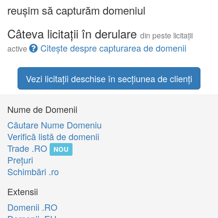
reușim să capturăm domeniul
Câteva licitații în derulare
din peste licitații
Citește despre capturarea de domenii
active
Vezi licitații deschise în secțiunea de clienți
Nume de Domenii
Căutare Nume Domeniu
Verifică listă de domenii
Trade .RO
NOU
Preţuri
Schimbări .ro
Extensii
Domenii .RO