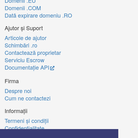
Domenii .EU
Domenii .COM
Dată expirare domeniu .RO
Ajutor și Suport
Articole de ajutor
Schimbări .ro
Contactează proprietar
Serviciu Escrow
Documentație API
Firma
Despre noi
Cum ne contactezi
Informații
Termeni şi condiţii
Confidenţialitate
Politica de utilizare Cookie-uri