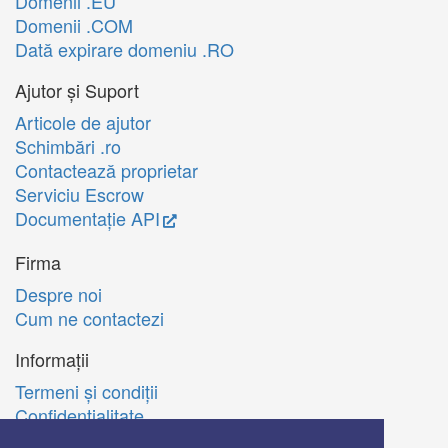
Domenii .EU
Domenii .COM
Dată expirare domeniu .RO
Ajutor și Suport
Articole de ajutor
Schimbări .ro
Contactează proprietar
Serviciu Escrow
Documentație API
Firma
Despre noi
Cum ne contactezi
Informații
Termeni şi condiţii
Confidenţialitate
Politica de utilizare Cookie-uri