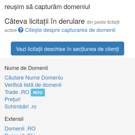
reușim să capturăm domeniul
Câteva licitații în derulare
din peste licitații
Citește despre capturarea de domenii
active
Vezi licitații deschise în secțiunea de clienți
Nume de Domenii
Căutare Nume Domeniu
Verifică listă de domenii
Trade .RO
NOU
Preţuri
Schimbări .ro
Extensii
Domenii .RO