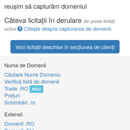
reușim să capturăm domeniul
Câteva licitații în derulare
din peste licitații
Citește despre capturarea de domenii
active
Vezi licitații deschise în secțiunea de clienți
Nume de Domenii
Căutare Nume Domeniu
Verifică listă de domenii
Trade .RO
NOU
Preţuri
Schimbări .ro
Extensii
Domenii .RO