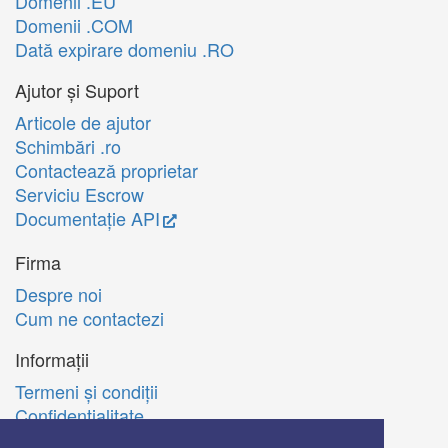
Domenii .EU
Domenii .COM
Dată expirare domeniu .RO
Ajutor și Suport
Articole de ajutor
Schimbări .ro
Contactează proprietar
Serviciu Escrow
Documentație API
Firma
Despre noi
Cum ne contactezi
Informații
Termeni şi condiţii
Confidenţialitate
Politica de utilizare Cookie-uri