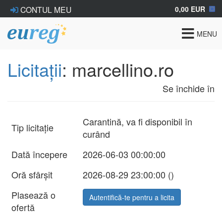
0,00 EUR
CONTUL MEU
Toggle
MENU
navigat
Licitații
: marcellino.ro
Se închide în
Carantină, va fi disponibil în
Tip licitație
curând
Dată începere
2026-06-03 00:00:00
Oră sfârșit
2026-08-29 23:00:00 (
)
Plasează o
Autentifică-te pentru a licita
ofertă