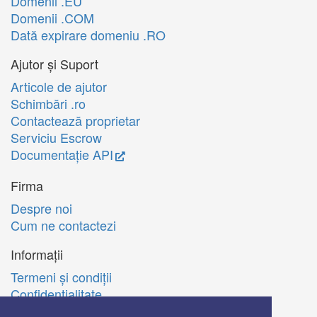
Domenii .EU
Domenii .COM
Dată expirare domeniu .RO
Ajutor și Suport
Articole de ajutor
Schimbări .ro
Contactează proprietar
Serviciu Escrow
Documentație API
Firma
Despre noi
Cum ne contactezi
Informații
Termeni şi condiţii
Confidenţialitate
Politica de utilizare Cookie-uri