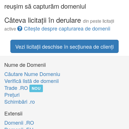
reușim să capturăm domeniul
Câteva licitații în derulare
din peste licitații
Citește despre capturarea de domenii
active
Vezi licitații deschise în secțiunea de clienți
Nume de Domenii
Căutare Nume Domeniu
Verifică listă de domenii
Trade .RO
NOU
Preţuri
Schimbări .ro
Extensii
Domenii .RO