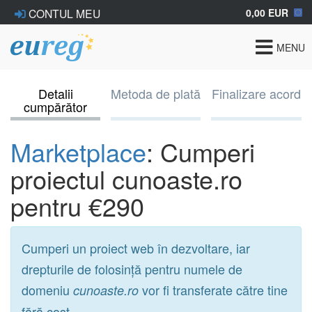
0,00 EUR
CONTUL MEU
Toggle
MENU
navigat
Detalii
Metoda de plată
Finalizare acord
cumpărător
Marketplace
: Cumperi
proiectul cunoaste.ro
pentru €290
Cumperi un proiect web în dezvoltare, iar
drepturile de folosință pentru numele de
domeniu
vor fi transferate către tine
cunoaste.ro
fără cost