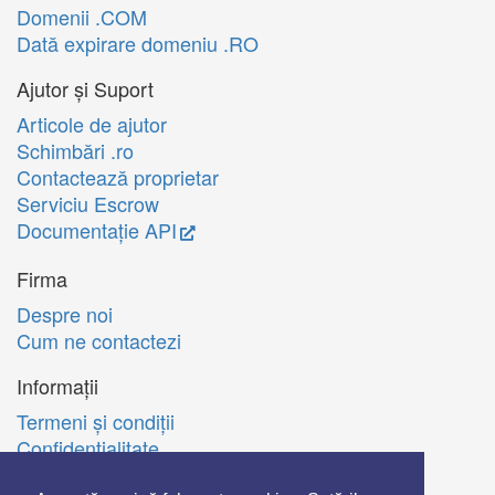
Domenii .COM
Dată expirare domeniu .RO
Ajutor și Suport
Articole de ajutor
Schimbări .ro
Contactează proprietar
Serviciu Escrow
Documentație API
Firma
Despre noi
Cum ne contactezi
Informații
Termeni şi condiţii
Confidenţialitate
Politica de utilizare Cookie-uri