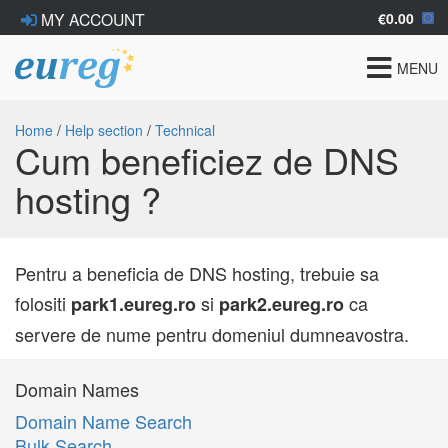
€0.00
MY ACCOUNT
Toggle
MENU
navigat
Home
/
Help section
/
Technical
Cum beneficiez de DNS
hosting ?
Pentru a beneficia de DNS hosting, trebuie sa
folositi
si
ca
park1.eureg.ro
park2.eureg.ro
servere de nume pentru domeniul dumneavostra.
Domain Names
Domain Name Search
Bulk Search