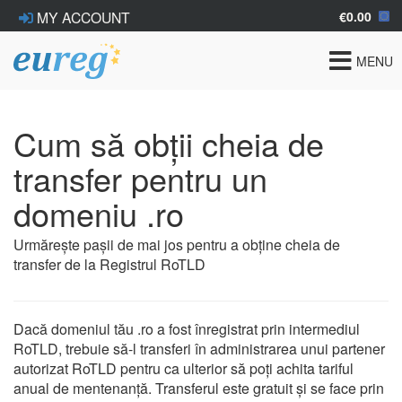
€0.00
MY ACCOUNT
Toggle
MENU
navigat
Cum să obții cheia de
transfer pentru un
domeniu .ro
Urmărește pașii de mai jos pentru a obține cheia de
transfer de la Registrul RoTLD
Dacă domeniul tău .ro a fost înregistrat prin intermediul
RoTLD, trebuie să-l transferi în administrarea unui partener
autorizat RoTLD pentru ca ulterior să poți achita tariful
anual de mentenanță. Transferul este gratuit și se face prin